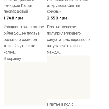
накидкой Канди
из кружева Синтия
леопардовый
красный
1 748 грн
2 550 грн
Изящное трикотажное
Платье женское,
облегающее платье
полуприлегающего
большого размера
силуэта, расширенное к
длиной чуть ниже
низу за счёт клиньев
колен...
между...
В корзину
Платье в пол с