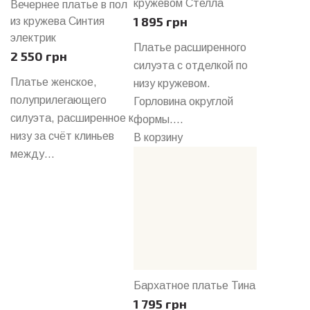
кружевом Стелла
Вечернее платье в пол
1 895 грн
из кружева Синтия
электрик
Платье расширенного
2 550 грн
силуэта с отделкой по
Платье женское,
низу кружевом.
полуприлегающего
Горловина округлой
силуэта, расширенное к
формы....
низу за счёт клиньев
В корзину
между...
Бархатное платье Тина
1 795 грн