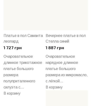
Платье в пол Саманта
Вечернее платье в пол
леопард
Стелла синий
1 727 грн
1 887 грн
Очаровательное
Очаровательное
длинное трикотажное
нарядное длинное
платье большого
платье большого
размера
размера из микромасло,
полуприталенного
с лёгкой...
силуэта с...
В корзину
В корзину