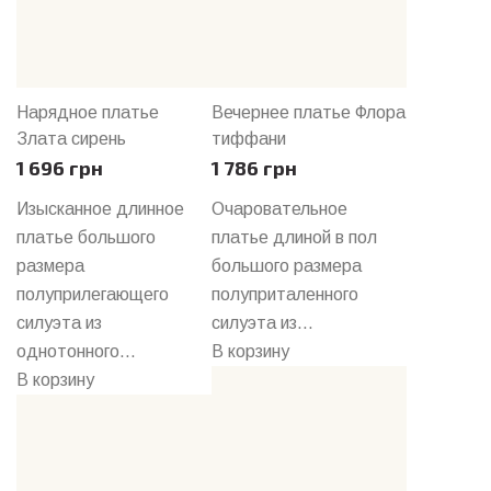
Нарядное платье
Вечернее платье Флора
Злата сирень
тиффани
1 696 грн
1 786 грн
Изысканное длинное
Очаровательное
платье большого
платье длиной в пол
размера
большого размера
полуприлегающего
полуприталенного
силуэта из
силуэта из...
однотонного...
В корзину
В корзину