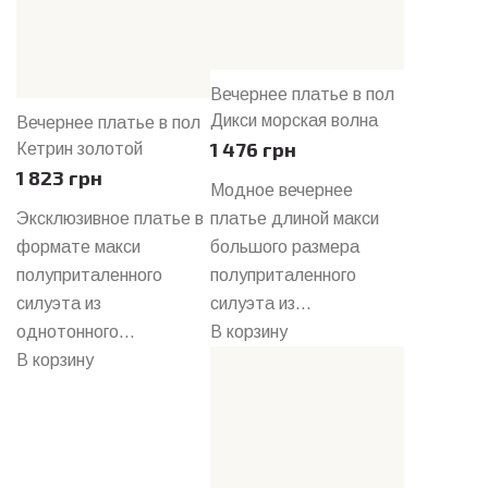
Вечернее платье в пол
Дикси морская волна
Вечернее платье в пол
1 476 грн
Кетрин золотой
1 823 грн
Модное вечернее
Эксклюзивное платье в
платье длиной макси
формате макси
большого размера
полуприталенного
полуприталенного
силуэта из
силуэта из...
однотонного...
В корзину
В корзину