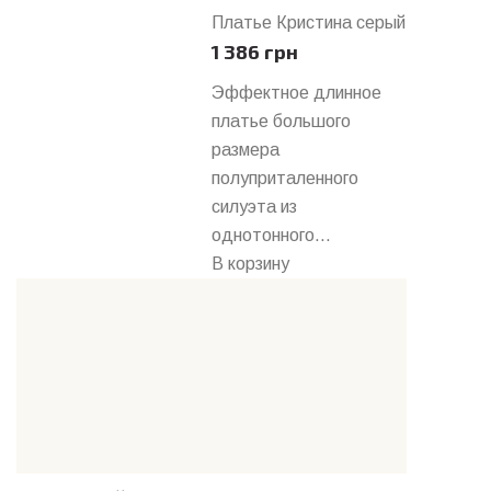
Платье Кристина серый
1 386 грн
Эффектное длинное
платье большого
размера
полуприталенного
силуэта из
однотонного...
В корзину