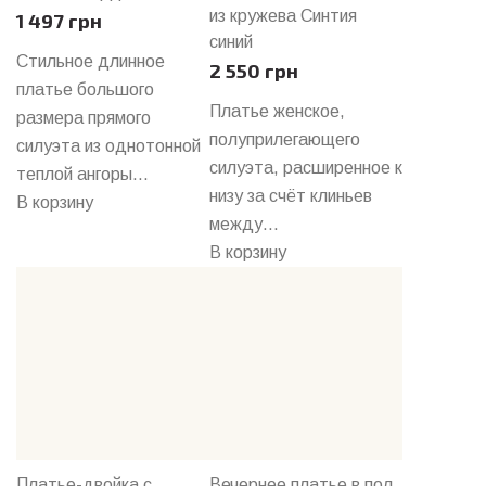
из кружева Синтия
1 497 грн
синий
Стильное длинное
2 550 грн
платье большого
Платье женское,
размера прямого
полуприлегающего
силуэта из однотонной
силуэта, расширенное к
теплой ангоры...
низу за счёт клиньев
В корзину
между...
В корзину
Платье-двойка с
Вечернее платье в пол