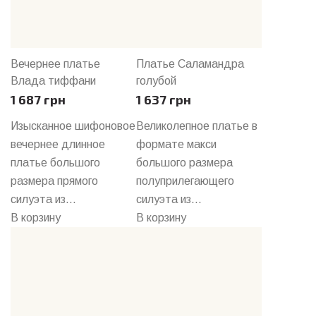
Вечернее платье
Платье Саламандра
Влада тиффани
голубой
1 687 грн
1 637 грн
Изысканное шифоновое
Великолепное платье в
вечернее длинное
формате макси
платье большого
большого размера
размера прямого
полуприлегающего
силуэта из...
силуэта из...
В корзину
В корзину