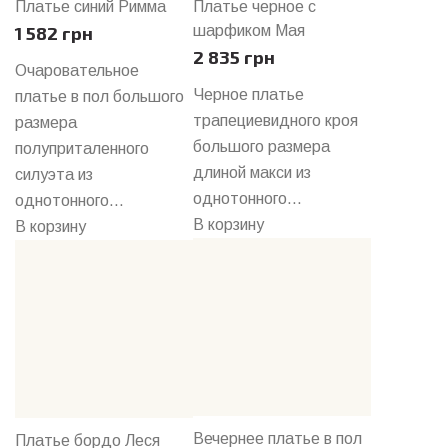
Платье синий Римма
Платье черное с
1 582 грн
шарфиком Мая
2 835 грн
Очаровательное
Черное платье
платье в пол большого
трапециевидного кроя
размера
большого размера
полуприталенного
длиной макси из
силуэта из
однотонного...
однотонного...
В корзину
В корзину
Вечернее платье в пол
Платье бордо Леся