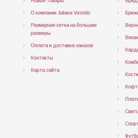
Новые товары
Брид
О компании Juliana Vestido
Брюки
Размерная сетка на большие
Верх
размеры
Вяза
Оплата и доставка заказов
Карди
Контакты
Комб
Карта сайта
Кост
Кофты
Плат
Свит
Спор
Футбо