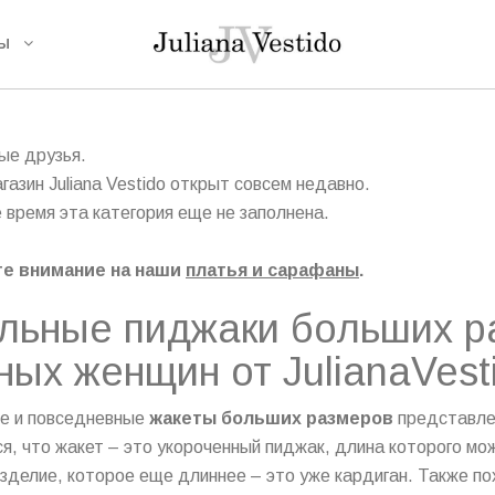
ТЫ
ые друзья.
газин Juliana Vestido открыт совсем недавно.
 время эта категория еще не заполнена.
е внимание на наши
платья и сарафаны
.
льные пиджаки больших р
ных женщин от JulianaVest
е и повседневные
жакеты больших размеров
представлен
я, что жакет – это укороченный пиджак, длина которого мо
зделие, которое еще длиннее – это уже кардиган. Также п