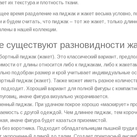
ает их текстура и плотность ткани.
щее время разделение на пиджак и жакет весьма условно, 
и и будем считать, что пиджак – тот же жакет, только длин
лены в нашей коллекции.
е существуют разновидности жа
ортный пиджак (жакет). Это классический вариант, предпола
имости от длины относится либо к пиджакам, либо к жакета
льно подобран размер и крой учитывает индивидуальные ос
ртный пиджак (жакет). Также может иметь разное количест
 подходит. Хороший вариант для полной фигуры с компакт
пуговиц, иначе фигура визуально укорачивается.
енный пиджак. При удачном покрое хорошо «маскирует» пр
аемость с другой одеждой. Чем длиннее пиджак, тем коро
кая, иначе фигура будет казаться приземистой.
 без воротника. Подходит обладательницам пышной груди в
 укороченный длиной до талии. Создает прекрасный ансам