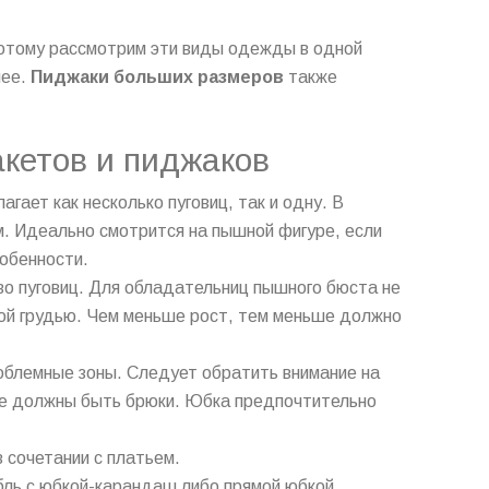
потому рассмотрим эти виды одежды в одной
нее.
Пиджаки больших размеров
также
кетов и пиджаков
гает как несколько пуговиц, так и одну. В
м. Идеально смотрится на пышной фигуре, если
обенности.
во пуговиц. Для обладательниц пышного бюста не
ной грудью. Чем меньше рост, тем меньше должно
облемные зоны. Следует обратить внимание на
че должны быть брюки. Юбка предпочтительно
 сочетании с платьем.
бль с юбкой-карандаш либо прямой юбкой,