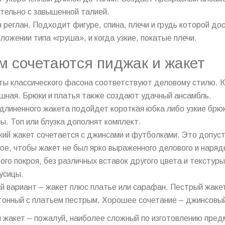
тельно с завышенной талией.
 реглан. Подходит фигуре, спина, плечи и грудь которой д
ложении типа «груша», и когда узкие, покатые плечи.
м сочетаются пиджак и жакет
ы классического фасона соответствуют деловому стилю. Ю
шная. Брюки и платья также создают удачный ансамбль.
длиненного жакета подойдет короткая юбка либо узкие брю
ы. Топ или блузка дополнят комплект.
ий жакет сочетается с джинсами и футболками. Это допус
ое, чтобы жакет не был ярко выраженного делового и наря
ого покроя, без различных вставок другого цвета и текстур
усицы.
й вариант – жакет плюс платье или сарафан. Пестрый жаке
онный с платьем пестрым. Хорошее сочетание – джинсовый 
 жакет – пожалуй, наиболее сложный по изготовлению пре