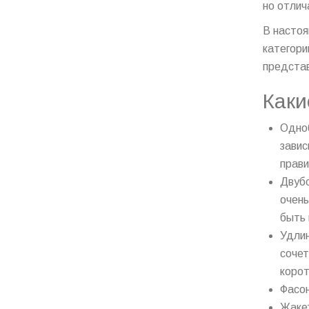
но отлич
В настоя
категори
представ
Каки
Одноб
завис
прави
Двубо
очень
быть 
Удлин
сочет
корот
Фасон
Жакет