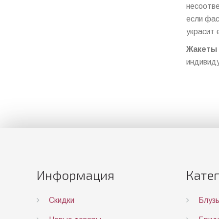
несоотве
если фас
украсит 
Жакеты
индивиду
Информация
Кате
Скидки
Блуз