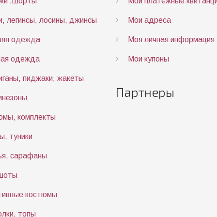
жи ,шорты
Мои платёжные квитанц
, легинсы, лосины, джинсы
Мои адреса
няя одежда
Моя личная информация
ная одежда
Мои купоны
ганы, пиджаки, жакеты
Партнеры
инезоны
юмы, комплекты
, туники
ья, сарафаны
шоты
тивные костюмы
лки, топы