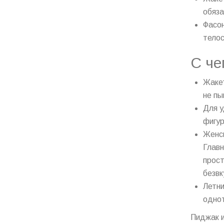
обяза
Фасон
телос
С че
Жакет
не пы
Для у
фигур
Женск
Главн
прост
безвк
Летни
однот
Пиджак и